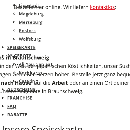
Lippstadt
Bestelle hier online. Wir liefern
kontaktlos
:
Magdeburg
Merseburg
Rostock
Wolfsburg
SPEISEKARTE
ANGEBOTE
ums in Braunschweig
All You Can Eat
 in der Welt der japanischen Köstlichkeiten, unser Sus
Kochkurse
lagen Genießer-Herzen höher. Bestelle jetzt ganz be
Catering
r
nach Hause
, auf die
Arbeit
oder an einen Ort deine
GUTSCHEINE
e unsere Angebote in Braunschweig.
FRANCHISE
FAQ
RABATTE
 Unsere Speisekarte