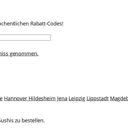
öchentlichen Rabatt-Codes!
ntniss genommen.
le
Hannover
Hildesheim
Jena
Leipzig
Lippstadt
Magde