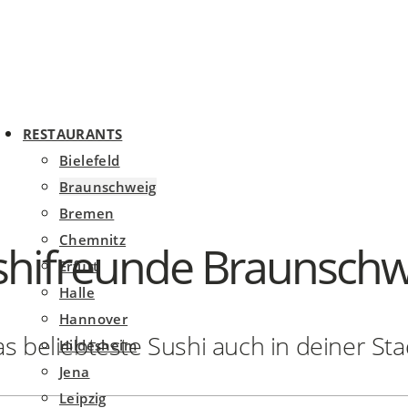
RESTAURANTS
Bielefeld
Braunschweig
Bremen
Chemnitz
shifreunde Braunschw
Erfurt
Halle
Hannover
s beliebteste Sushi auch in deiner Sta
Hildesheim
Jena
Leipzig