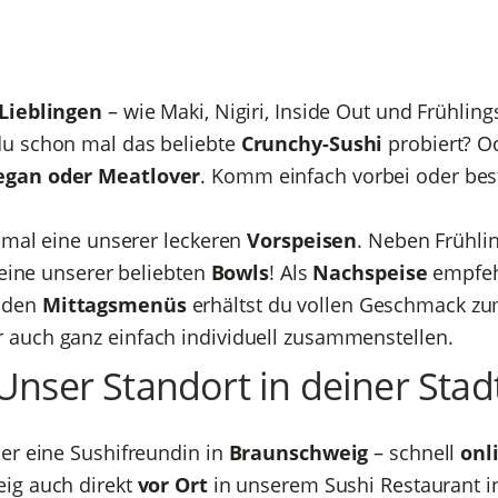
-Lieblingen
– wie Maki, Nigiri, Inside Out und Frühling
du schon mal das beliebte
Crunchy-Sushi
probiert? Od
egan oder Meatlover
. Komm einfach vorbei oder best
 mal eine unserer leckeren
Vorspeisen
. Neben Frühli
 eine unserer beliebten
Bowls
! Als
Nachspeise
empfehl
t den
Mittagsmenüs
erhältst du vollen Geschmack zu
r auch ganz einfach individuell zusammenstellen.
Unser Standort in deiner Stad
er eine Sushifreundin in
Braunschweig
– schnell
onl
eig auch direkt
vor Ort
in unserem Sushi Restaurant i