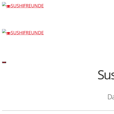
Su
Da