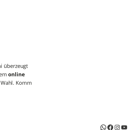
hi überzeugt
quem
online
r Wahl. Komm
WhatsAp
Facebo
Inst
Yo